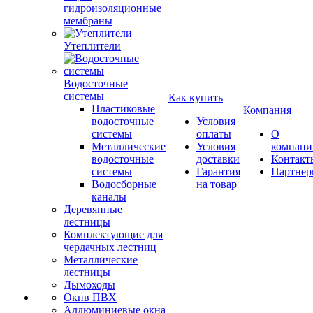
гидроизоляционные
мембраны
Утеплители
Водосточные
системы
Как купить
Пластиковые
Компания
водосточные
Условия
системы
оплаты
О
Металлические
Условия
компани
водосточные
доставки
Контакт
системы
Гарантия
Партне
Водосборные
на товар
каналы
Деревянные
лестницы
Комплектующие для
чердачных лестниц
Металлические
лестницы
Дымоходы
Окнв ПВХ
Аллюминиевые окна