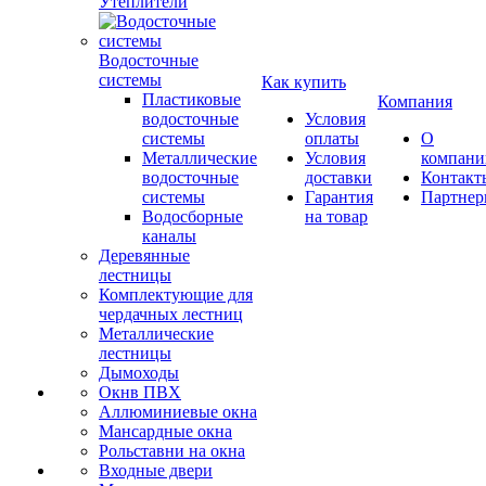
Утеплители
Водосточные
системы
Как купить
Пластиковые
Компания
водосточные
Условия
системы
оплаты
О
Металлические
Условия
компани
водосточные
доставки
Контакт
системы
Гарантия
Партне
Водосборные
на товар
каналы
Деревянные
лестницы
Комплектующие для
чердачных лестниц
Металлические
лестницы
Дымоходы
Окнв ПВХ
Аллюминиевые окна
Мансардные окна
Рольставни на окна
Входные двери