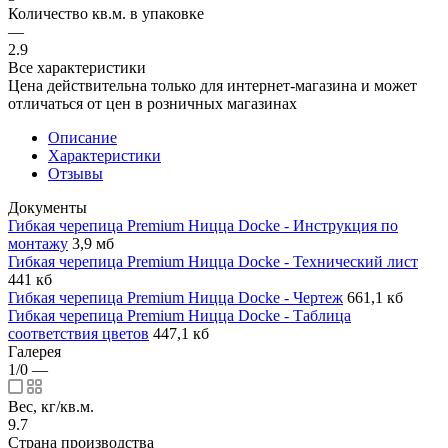
Количество кв.м. в упаковке
—
2.9
Все характеристики
Цена действительна только для интернет-магазина и может
отличаться от цен в розничных магазинах
Описание
Характеристики
Отзывы
Документы
Гибкая черепица Premium Ницца Docke - Инструкция по
монтажу
3,9 мб
Гибкая черепица Premium Ницца Docke - Технический лист
441 кб
Гибкая черепица Premium Ницца Docke - Чертеж
661,1 кб
Гибкая черепица Premium Ницца Docke - Таблица
соответствия цветов
447,1 кб
Галерея
1/0
—
Вес, кг/кв.м.
9.7
Страна производства