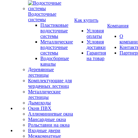
Водосточные
системы
Как купить
Пластиковые
Компания
водосточные
Условия
системы
оплаты
О
Металлические
Условия
компани
водосточные
доставки
Контакт
системы
Гарантия
Партне
Водосборные
на товар
каналы
Деревянные
лестницы
Комплектующие для
чердачных лестниц
Металлические
лестницы
Дымоходы
Окнв ПВХ
Аллюминиевые окна
Мансардные окна
Рольставни на окна
Входные двери
Межкомнатные