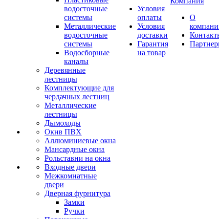
Компания
водосточные
Условия
системы
оплаты
О
Металлические
Условия
компани
водосточные
доставки
Контакт
системы
Гарантия
Партне
Водосборные
на товар
каналы
Деревянные
лестницы
Комплектующие для
чердачных лестниц
Металлические
лестницы
Дымоходы
Окнв ПВХ
Аллюминиевые окна
Мансардные окна
Рольставни на окна
Входные двери
Межкомнатные
двери
Дверная фурнитура
Замки
Ручки