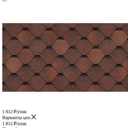
1 812
₽
/упак
Варианты цен
1 812
₽
/упак