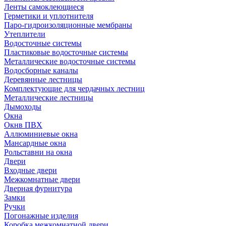
Ленты самоклеющиеся
Герметики и уплотнителя
Паро-гидроизоляционные мембраны
Утеплители
Водосточные системы
Пластиковые водосточные системы
Металлические водосточные системы
Водосборные каналы
Деревянные лестницы
Комплектующие для чердачных лестниц
Металлические лестницы
Дымоходы
Окна
Окнв ПВХ
Аллюминиевые окна
Мансардные окна
Рольставни на окна
Двери
Входные двери
Межкомнатные двери
Дверная фурнитура
Замки
Ручки
Погонажные изделия
Коробка межкомнатной двери