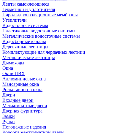
Ленты самоклеющиеся
Герметики и уплотнителя
Паро-гидроизоляционные мембраны
Утеплители
Водосточные системы
Пластиковые водосточные системы
Металлические водосточные системы
Водосборные каналы
Деревянные лестницы
Комплектующие для чердачных лестниц
Металлические лестницы
Дымоходы
Окна
Окнв ПВХ
Аллюминиевые окна
Мансардные окна
Рольставни на окна
Двери
Входные двери
Межкомнатные двери
Дверная фурнитура
Замки
Ручки
Погонажные изделия
Коробка межкомнатной двери