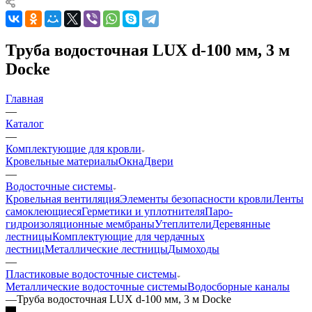
Труба водосточная LUX d-100 мм, 3 м
Docke
Главная
—
Каталог
—
Комплектующие для кровли
Кровельные материалы
Окна
Двери
—
Водосточные системы
Кровельная вентиляция
Элементы безопасности кровли
Ленты
самоклеющиеся
Герметики и уплотнителя
Паро-
гидроизоляционные мембраны
Утеплители
Деревянные
лестницы
Комплектующие для чердачных
лестниц
Металлические лестницы
Дымоходы
—
Пластиковые водосточные системы
Металлические водосточные системы
Водосборные каналы
—
Труба водосточная LUX d-100 мм, 3 м Docke