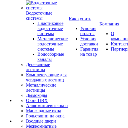
Водосточные
системы
Как купить
Пластиковые
Компания
водосточные
Условия
системы
оплаты
О
Металлические
Условия
компани
водосточные
доставки
Контакт
системы
Гарантия
Партне
Водосборные
на товар
каналы
Деревянные
лестницы
Комплектующие для
чердачных лестниц
Металлические
лестницы
Дымоходы
Окнв ПВХ
Аллюминиевые окна
Мансардные окна
Рольставни на окна
Входные двери
Межкомнатные