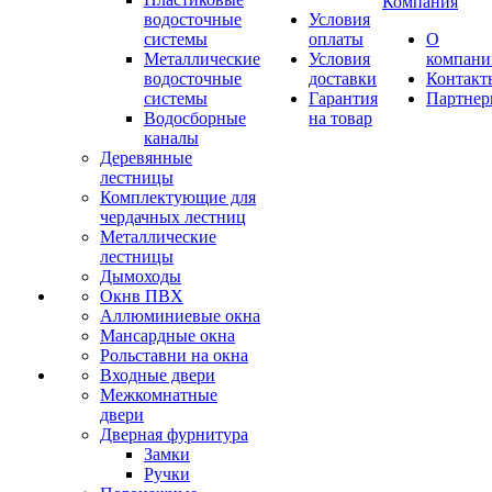
Компания
водосточные
Условия
системы
оплаты
О
Металлические
Условия
компани
водосточные
доставки
Контакт
системы
Гарантия
Партне
Водосборные
на товар
каналы
Деревянные
лестницы
Комплектующие для
чердачных лестниц
Металлические
лестницы
Дымоходы
Окнв ПВХ
Аллюминиевые окна
Мансардные окна
Рольставни на окна
Входные двери
Межкомнатные
двери
Дверная фурнитура
Замки
Ручки