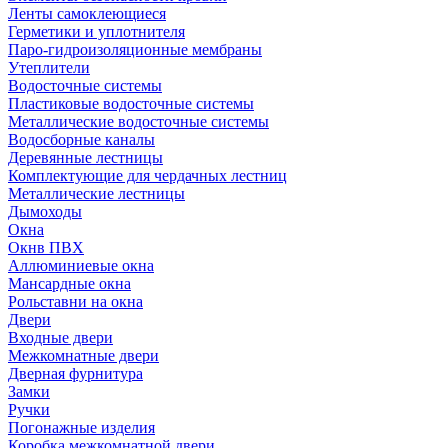
Ленты самоклеющиеся
Герметики и уплотнителя
Паро-гидроизоляционные мембраны
Утеплители
Водосточные системы
Пластиковые водосточные системы
Металлические водосточные системы
Водосборные каналы
Деревянные лестницы
Комплектующие для чердачных лестниц
Металлические лестницы
Дымоходы
Окна
Окнв ПВХ
Аллюминиевые окна
Мансардные окна
Рольставни на окна
Двери
Входные двери
Межкомнатные двери
Дверная фурнитура
Замки
Ручки
Погонажные изделия
Коробка межкомнатной двери