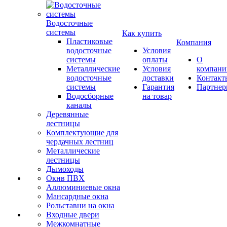
Водосточные
системы
Как купить
Пластиковые
Компания
водосточные
Условия
системы
оплаты
О
Металлические
Условия
компани
водосточные
доставки
Контакт
системы
Гарантия
Партне
Водосборные
на товар
каналы
Деревянные
лестницы
Комплектующие для
чердачных лестниц
Металлические
лестницы
Дымоходы
Окнв ПВХ
Аллюминиевые окна
Мансардные окна
Рольставни на окна
Входные двери
Межкомнатные