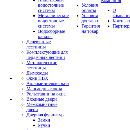
Компания
водосточные
Условия
системы
оплаты
О
Металлические
Условия
компани
водосточные
доставки
Контакт
системы
Гарантия
Партне
Водосборные
на товар
каналы
Деревянные
лестницы
Комплектующие для
чердачных лестниц
Металлические
лестницы
Дымоходы
Окнв ПВХ
Аллюминиевые окна
Мансардные окна
Рольставни на окна
Входные двери
Межкомнатные
двери
Дверная фурнитура
Замки
Ручки