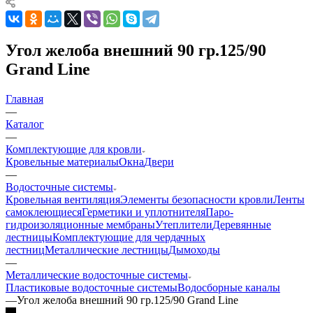
Угол желоба внешний 90 гр.125/90
Grand Line
Главная
—
Каталог
—
Комплектующие для кровли
Кровельные материалы
Окна
Двери
—
Водосточные системы
Кровельная вентиляция
Элементы безопасности кровли
Ленты
самоклеющиеся
Герметики и уплотнителя
Паро-
гидроизоляционные мембраны
Утеплители
Деревянные
лестницы
Комплектующие для чердачных
лестниц
Металлические лестницы
Дымоходы
—
Металлические водосточные системы
Пластиковые водосточные системы
Водосборные каналы
—
Угол желоба внешний 90 гр.125/90 Grand Line