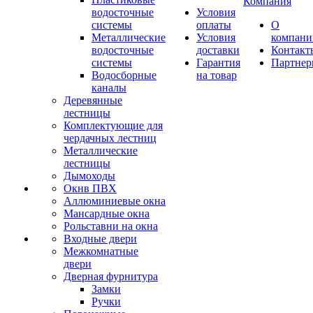
Компания
водосточные
Условия
системы
оплаты
О
Металлические
Условия
компани
водосточные
доставки
Контакт
системы
Гарантия
Партне
Водосборные
на товар
каналы
Деревянные
лестницы
Комплектующие для
чердачных лестниц
Металлические
лестницы
Дымоходы
Окнв ПВХ
Аллюминиевые окна
Мансардные окна
Рольставни на окна
Входные двери
Межкомнатные
двери
Дверная фурнитура
Замки
Ручки