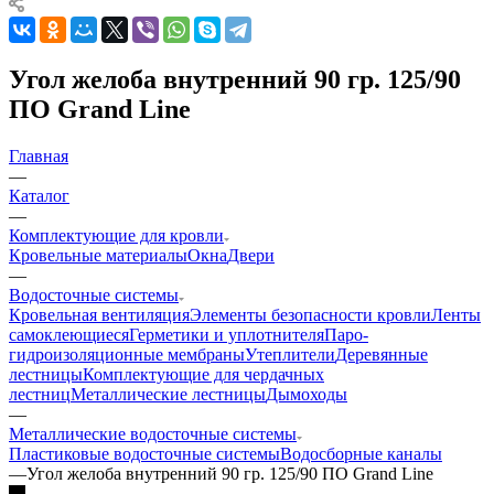
Угол желоба внутренний 90 гр. 125/90
ПО Grand Line
Главная
—
Каталог
—
Комплектующие для кровли
Кровельные материалы
Окна
Двери
—
Водосточные системы
Кровельная вентиляция
Элементы безопасности кровли
Ленты
самоклеющиеся
Герметики и уплотнителя
Паро-
гидроизоляционные мембраны
Утеплители
Деревянные
лестницы
Комплектующие для чердачных
лестниц
Металлические лестницы
Дымоходы
—
Металлические водосточные системы
Пластиковые водосточные системы
Водосборные каналы
—
Угол желоба внутренний 90 гр. 125/90 ПО Grand Line