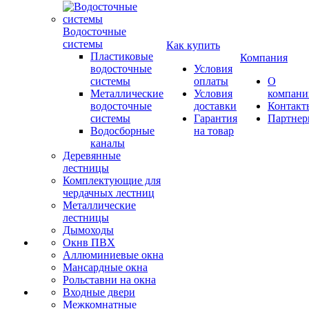
Водосточные
системы
Как купить
Пластиковые
Компания
водосточные
Условия
системы
оплаты
О
Металлические
Условия
компани
водосточные
доставки
Контакт
системы
Гарантия
Партне
Водосборные
на товар
каналы
Деревянные
лестницы
Комплектующие для
чердачных лестниц
Металлические
лестницы
Дымоходы
Окнв ПВХ
Аллюминиевые окна
Мансардные окна
Рольставни на окна
Входные двери
Межкомнатные