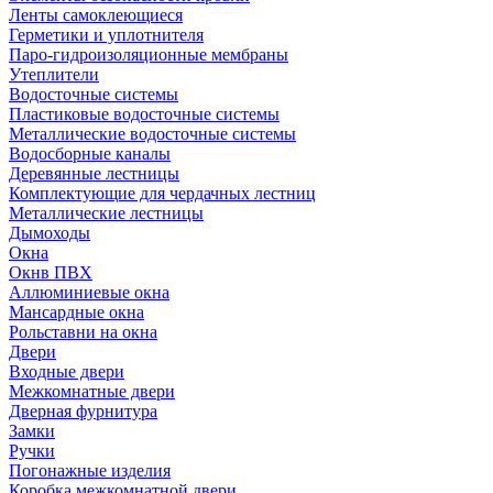
Ленты самоклеющиеся
Герметики и уплотнителя
Паро-гидроизоляционные мембраны
Утеплители
Водосточные системы
Пластиковые водосточные системы
Металлические водосточные системы
Водосборные каналы
Деревянные лестницы
Комплектующие для чердачных лестниц
Металлические лестницы
Дымоходы
Окна
Окнв ПВХ
Аллюминиевые окна
Мансардные окна
Рольставни на окна
Двери
Входные двери
Межкомнатные двери
Дверная фурнитура
Замки
Ручки
Погонажные изделия
Коробка межкомнатной двери