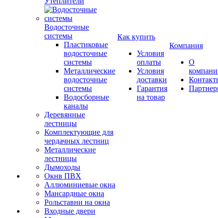
Утеплители
Водосточные
системы
Как купить
Пластиковые
Компания
водосточные
Условия
системы
оплаты
О
Металлические
Условия
компани
водосточные
доставки
Контакт
системы
Гарантия
Партне
Водосборные
на товар
каналы
Деревянные
лестницы
Комплектующие для
чердачных лестниц
Металлические
лестницы
Дымоходы
Окнв ПВХ
Аллюминиевые окна
Мансардные окна
Рольставни на окна
Входные двери