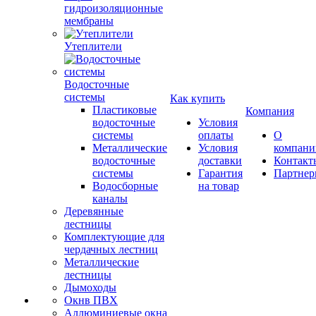
гидроизоляционные
мембраны
Утеплители
Водосточные
системы
Как купить
Пластиковые
Компания
водосточные
Условия
системы
оплаты
О
Металлические
Условия
компани
водосточные
доставки
Контакт
системы
Гарантия
Партне
Водосборные
на товар
каналы
Деревянные
лестницы
Комплектующие для
чердачных лестниц
Металлические
лестницы
Дымоходы
Окнв ПВХ
Аллюминиевые окна