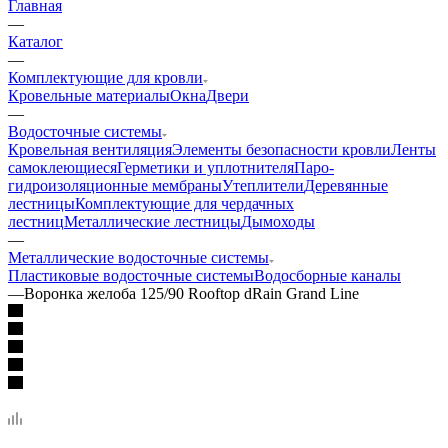
Главная
—
Каталог
—
Комплектующие для кровли
Кровельные материалы
Окна
Двери
—
Водосточные системы
Кровельная вентиляция
Элементы безопасности кровли
Ленты
самоклеющиеся
Герметики и уплотнителя
Паро-
гидроизоляционные мембраны
Утеплители
Деревянные
лестницы
Комплектующие для чердачных
лестниц
Металлические лестницы
Дымоходы
—
Металлические водосточные системы
Пластиковые водосточные системы
Водосборные каналы
—
Воронка желоба 125/90 Rooftop dRain Grand Line