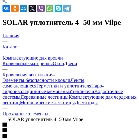
SOLAR уплотнитель 4 -50 мм Vilpe
Главная
—
Каталог
—
Комплектующие для кровли
Кровельные материалы
Окна
Двери
—
Кровельная вентиляция
Элементы безопасности кровли
Ленты
самоклеющиеся
Герметики и уплотнителя
Паро-
гидроизоляционные мембраны
Утеплители
Водосточные
системы
Деревянные лестницы
Комплектующие для чердачных
лестниц
Металлические лестницы
Дымоходы
—
Проходные элементы
—
SOLAR уплотнитель 4 -50 мм Vilpe