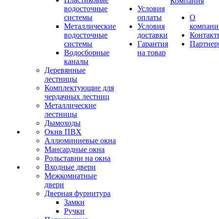
Компания
водосточные
Условия
системы
оплаты
О
Металлические
Условия
компани
водосточные
доставки
Контакт
системы
Гарантия
Партне
Водосборные
на товар
каналы
Деревянные
лестницы
Комплектующие для
чердачных лестниц
Металлические
лестницы
Дымоходы
Окнв ПВХ
Аллюминиевые окна
Мансардные окна
Рольставни на окна
Входные двери
Межкомнатные
двери
Дверная фурнитура
Замки
Ручки