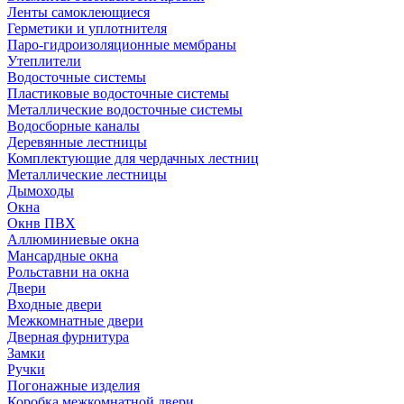
Ленты самоклеющиеся
Герметики и уплотнителя
Паро-гидроизоляционные мембраны
Утеплители
Водосточные системы
Пластиковые водосточные системы
Металлические водосточные системы
Водосборные каналы
Деревянные лестницы
Комплектующие для чердачных лестниц
Металлические лестницы
Дымоходы
Окна
Окнв ПВХ
Аллюминиевые окна
Мансардные окна
Рольставни на окна
Двери
Входные двери
Межкомнатные двери
Дверная фурнитура
Замки
Ручки
Погонажные изделия
Коробка межкомнатной двери