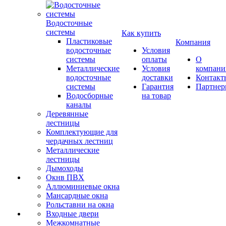
Водосточные
системы
Как купить
Пластиковые
Компания
водосточные
Условия
системы
оплаты
О
Металлические
Условия
компани
водосточные
доставки
Контакт
системы
Гарантия
Партне
Водосборные
на товар
каналы
Деревянные
лестницы
Комплектующие для
чердачных лестниц
Металлические
лестницы
Дымоходы
Окнв ПВХ
Аллюминиевые окна
Мансардные окна
Рольставни на окна
Входные двери
Межкомнатные