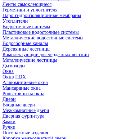
Ленты самоклеющиеся
Герметики и уплотнителя
Паро-гидроизоляционные мембраны
Утеплители
Водосточные системы
Пластиковые водосточные системы
Металлические водосточные системы
Водосборные каналы
Деревянные лестницы
Комплектующие для чердачных лестниц
Металлические лестницы
Дымоходы
Окна
Окнв ПВХ
Аллюминиевые окна
Мансардные окна
Рольставни на окна
Двери
Входные двери
Межкомнатные двери
Дверная фурнитура
Замки
Ручки
Погонажные изделия
Коробка межкомнатной двери