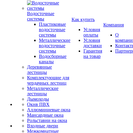
Водосточные
системы
Как купить
Пластиковые
Компания
водосточные
Условия
системы
оплаты
О
Металлические
Условия
компани
водосточные
доставки
Контакт
системы
Гарантия
Партне
Водосборные
на товар
каналы
Деревянные
лестницы
Комплектующие для
чердачных лестниц
Металлические
лестницы
Дымоходы
Окнв ПВХ
Аллюминиевые окна
Мансардные окна
Рольставни на окна
Входные двери
Межкомнатные