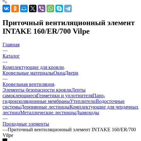
Приточный вентиляционный элемент
INTAKE 160/ER/700 Vilpe
Главная
—
Каталог
—
Комплектующие для кровли
Кровельные материалы
Окна
Двери
—
Кровельная вентиляция
Элементы безопасности кровли
Ленты
самоклеющиеся
Герметики и уплотнителя
Паро-
гидроизоляционные мембраны
Утеплители
Водосточные
системы
Деревянные лестницы
Комплектующие для чердачных
лестниц
Металлические лестницы
Дымоходы
—
Проходные элементы
—
Приточный вентиляционный элемент INTAKE 160/ER/700
Vilpe