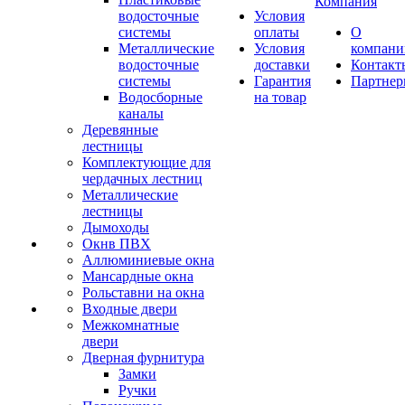
Компания
водосточные
Условия
системы
оплаты
О
Металлические
Условия
компани
водосточные
доставки
Контакт
системы
Гарантия
Партне
Водосборные
на товар
каналы
Деревянные
лестницы
Комплектующие для
чердачных лестниц
Металлические
лестницы
Дымоходы
Окнв ПВХ
Аллюминиевые окна
Мансардные окна
Рольставни на окна
Входные двери
Межкомнатные
двери
Дверная фурнитура
Замки
Ручки