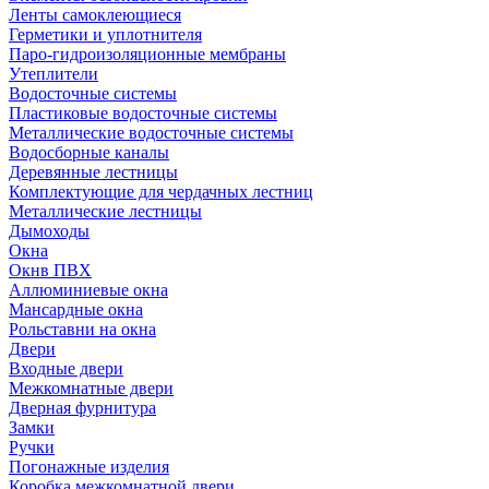
Ленты самоклеющиеся
Герметики и уплотнителя
Паро-гидроизоляционные мембраны
Утеплители
Водосточные системы
Пластиковые водосточные системы
Металлические водосточные системы
Водосборные каналы
Деревянные лестницы
Комплектующие для чердачных лестниц
Металлические лестницы
Дымоходы
Окна
Окнв ПВХ
Аллюминиевые окна
Мансардные окна
Рольставни на окна
Двери
Входные двери
Межкомнатные двери
Дверная фурнитура
Замки
Ручки
Погонажные изделия
Коробка межкомнатной двери