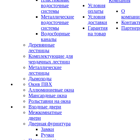
Компания
водосточные
Условия
системы
оплаты
О
Металлические
Условия
компани
водосточные
доставки
Контакт
системы
Гарантия
Партне
Водосборные
на товар
каналы
Деревянные
лестницы
Комплектующие для
чердачных лестниц
Металлические
лестницы
Дымоходы
Окнв ПВХ
Аллюминиевые окна
Мансардные окна
Рольставни на окна
Входные двери
Межкомнатные
двери
Дверная фурнитура
Замки
Ручки