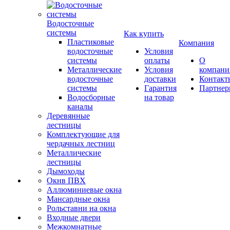
Водосточные
системы
Как купить
Пластиковые
Компания
водосточные
Условия
системы
оплаты
О
Металлические
Условия
компани
водосточные
доставки
Контакт
системы
Гарантия
Партне
Водосборные
на товар
каналы
Деревянные
лестницы
Комплектующие для
чердачных лестниц
Металлические
лестницы
Дымоходы
Окнв ПВХ
Аллюминиевые окна
Мансардные окна
Рольставни на окна
Входные двери
Межкомнатные