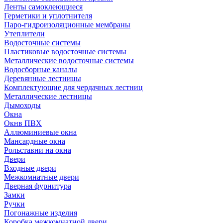
Ленты самоклеющиеся
Герметики и уплотнителя
Паро-гидроизоляционные мембраны
Утеплители
Водосточные системы
Пластиковые водосточные системы
Металлические водосточные системы
Водосборные каналы
Деревянные лестницы
Комплектующие для чердачных лестниц
Металлические лестницы
Дымоходы
Окна
Окнв ПВХ
Аллюминиевые окна
Мансардные окна
Рольставни на окна
Двери
Входные двери
Межкомнатные двери
Дверная фурнитура
Замки
Ручки
Погонажные изделия
Коробка межкомнатной двери