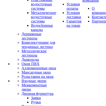
Компания
водосточные
Условия
системы
оплаты
О
Металлические
Условия
компани
водосточные
доставки
Контакт
системы
Гарантия
Партне
Водосборные
на товар
каналы
Деревянные
лестницы
Комплектующие для
чердачных лестниц
Металлические
лестницы
Дымоходы
Окнв ПВХ
Аллюминиевые окна
Мансардные окна
Рольставни на окна
Входные двери
Межкомнатные
двери
Дверная фурнитура
Замки
Ручки