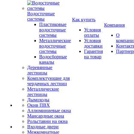
Водосточные
системы
Как купить
Пластиковые
Компания
водосточные
Условия
системы
оплаты
О
Металлические
Условия
компани
водосточные
доставки
Контакт
системы
Гарантия
Партне
Водосборные
на товар
каналы
Деревянные
лестницы
Комплектующие для
чердачных лестниц
Металлические
лестницы
Дымоходы
Окнв ПВХ
Аллюминиевые окна
Мансардные окна
Рольставни на окна
Входные двери
Межкомнатные