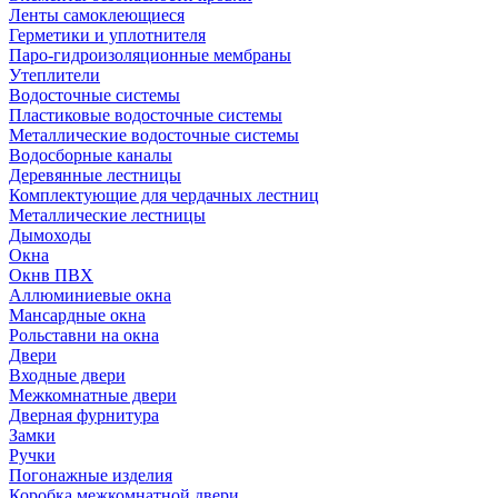
Ленты самоклеющиеся
Герметики и уплотнителя
Паро-гидроизоляционные мембраны
Утеплители
Водосточные системы
Пластиковые водосточные системы
Металлические водосточные системы
Водосборные каналы
Деревянные лестницы
Комплектующие для чердачных лестниц
Металлические лестницы
Дымоходы
Окна
Окнв ПВХ
Аллюминиевые окна
Мансардные окна
Рольставни на окна
Двери
Входные двери
Межкомнатные двери
Дверная фурнитура
Замки
Ручки
Погонажные изделия
Коробка межкомнатной двери