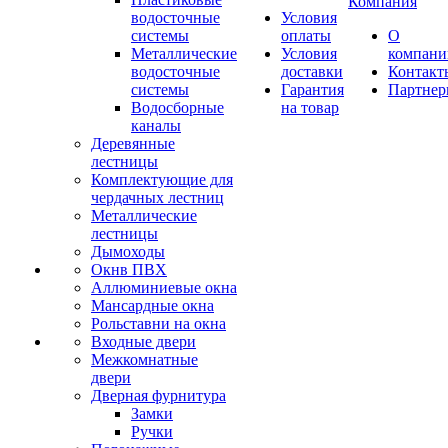
Компания
водосточные
Условия
системы
оплаты
О
Металлические
Условия
компани
водосточные
доставки
Контакт
системы
Гарантия
Партне
Водосборные
на товар
каналы
Деревянные
лестницы
Комплектующие для
чердачных лестниц
Металлические
лестницы
Дымоходы
Окнв ПВХ
Аллюминиевые окна
Мансардные окна
Рольставни на окна
Входные двери
Межкомнатные
двери
Дверная фурнитура
Замки
Ручки