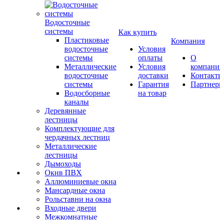
Водосточные
системы
Как купить
Пластиковые
Компания
водосточные
Условия
системы
оплаты
О
Металлические
Условия
компани
водосточные
доставки
Контакт
системы
Гарантия
Партне
Водосборные
на товар
каналы
Деревянные
лестницы
Комплектующие для
чердачных лестниц
Металлические
лестницы
Дымоходы
Окнв ПВХ
Аллюминиевые окна
Мансардные окна
Рольставни на окна
Входные двери
Межкомнатные