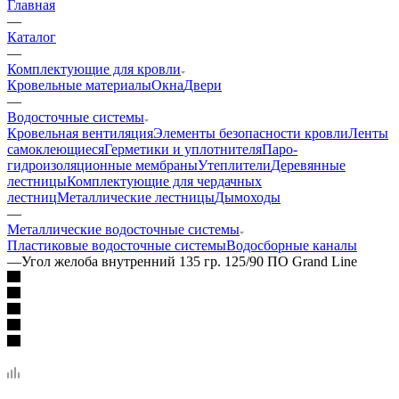
Главная
—
Каталог
—
Комплектующие для кровли
Кровельные материалы
Окна
Двери
—
Водосточные системы
Кровельная вентиляция
Элементы безопасности кровли
Ленты
самоклеющиеся
Герметики и уплотнителя
Паро-
гидроизоляционные мембраны
Утеплители
Деревянные
лестницы
Комплектующие для чердачных
лестниц
Металлические лестницы
Дымоходы
—
Металлические водосточные системы
Пластиковые водосточные системы
Водосборные каналы
—
Угол желоба внутренний 135 гр. 125/90 ПО Grand Line