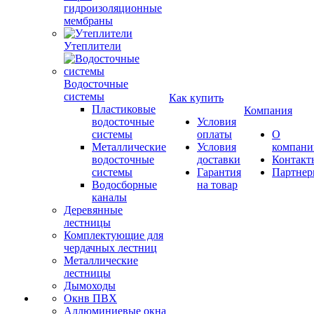
гидроизоляционные
мембраны
Утеплители
Водосточные
системы
Как купить
Пластиковые
Компания
водосточные
Условия
системы
оплаты
О
Металлические
Условия
компани
водосточные
доставки
Контакт
системы
Гарантия
Партне
Водосборные
на товар
каналы
Деревянные
лестницы
Комплектующие для
чердачных лестниц
Металлические
лестницы
Дымоходы
Окнв ПВХ
Аллюминиевые окна