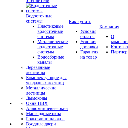
Утеплители
Водосточные
системы
Как купить
Пластиковые
Компания
водосточные
Условия
системы
оплаты
О
Металлические
Условия
компани
водосточные
доставки
Контакт
системы
Гарантия
Партне
Водосборные
на товар
каналы
Деревянные
лестницы
Комплектующие для
чердачных лестниц
Металлические
лестницы
Дымоходы
Окнв ПВХ
Аллюминиевые окна
Мансардные окна
Рольставни на окна
Входные двери