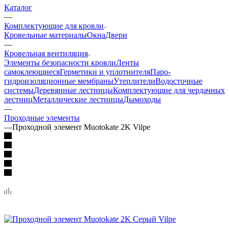
Каталог
—
Комплектующие для кровли
Кровельные материалы
Окна
Двери
—
Кровельная вентиляция
Элементы безопасности кровли
Ленты
самоклеющиеся
Герметики и уплотнителя
Паро-
гидроизоляционные мембраны
Утеплители
Водосточные
системы
Деревянные лестницы
Комплектующие для чердачных
лестниц
Металлические лестницы
Дымоходы
—
Проходные элементы
—
Проходной элемент Muotokate 2K Vilpe