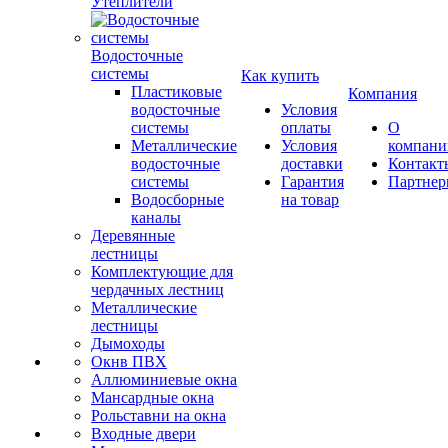
Утеплители
Водосточные
системы
Как купить
Пластиковые
Компания
водосточные
Условия
системы
оплаты
О
Металлические
Условия
компани
водосточные
доставки
Контакт
системы
Гарантия
Партне
Водосборные
на товар
каналы
Деревянные
лестницы
Комплектующие для
чердачных лестниц
Металлические
лестницы
Дымоходы
Окнв ПВХ
Аллюминиевые окна
Мансардные окна
Рольставни на окна
Входные двери