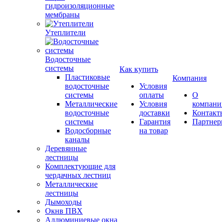
гидроизоляционные
мембраны
Утеплители
Водосточные
системы
Как купить
Пластиковые
Компания
водосточные
Условия
системы
оплаты
О
Металлические
Условия
компани
водосточные
доставки
Контакт
системы
Гарантия
Партне
Водосборные
на товар
каналы
Деревянные
лестницы
Комплектующие для
чердачных лестниц
Металлические
лестницы
Дымоходы
Окнв ПВХ
Аллюминиевые окна