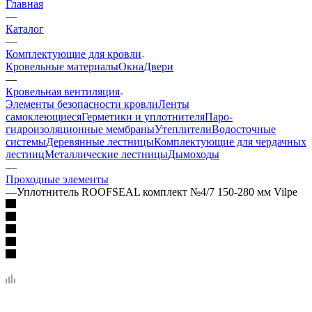
Главная
—
Каталог
—
Комплектующие для кровли
Кровельные материалы
Окна
Двери
—
Кровельная вентиляция
Элементы безопасности кровли
Ленты
самоклеющиеся
Герметики и уплотнителя
Паро-
гидроизоляционные мембраны
Утеплители
Водосточные
системы
Деревянные лестницы
Комплектующие для чердачных
лестниц
Металлические лестницы
Дымоходы
—
Проходные элементы
—
Уплотнитель ROOFSEAL комплект №4/7 150-280 мм Vilpe