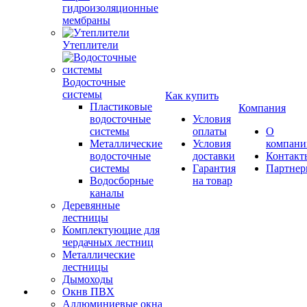
гидроизоляционные
мембраны
Утеплители
Водосточные
системы
Как купить
Пластиковые
Компания
водосточные
Условия
системы
оплаты
О
Металлические
Условия
компани
водосточные
доставки
Контакт
системы
Гарантия
Партне
Водосборные
на товар
каналы
Деревянные
лестницы
Комплектующие для
чердачных лестниц
Металлические
лестницы
Дымоходы
Окнв ПВХ
Аллюминиевые окна