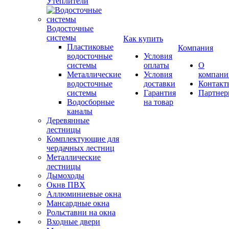
Утеплители
Водосточные
системы
Как купить
Пластиковые
Компания
водосточные
Условия
системы
оплаты
О
Металлические
Условия
компани
водосточные
доставки
Контакт
системы
Гарантия
Партне
Водосборные
на товар
каналы
Деревянные
лестницы
Комплектующие для
чердачных лестниц
Металлические
лестницы
Дымоходы
Окнв ПВХ
Аллюминиевые окна
Мансардные окна
Рольставни на окна
Входные двери