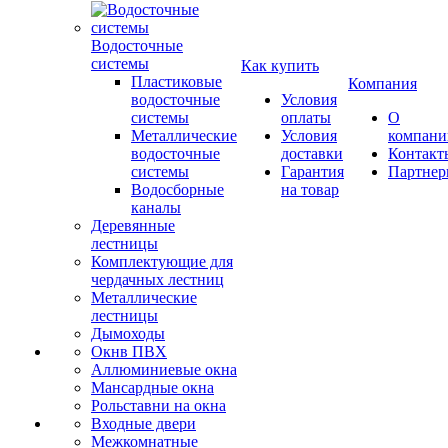
Водосточные
системы
Как купить
Пластиковые
Компания
водосточные
Условия
системы
оплаты
О
Металлические
Условия
компани
водосточные
доставки
Контакт
системы
Гарантия
Партне
Водосборные
на товар
каналы
Деревянные
лестницы
Комплектующие для
чердачных лестниц
Металлические
лестницы
Дымоходы
Окнв ПВХ
Аллюминиевые окна
Мансардные окна
Рольставни на окна
Входные двери
Межкомнатные