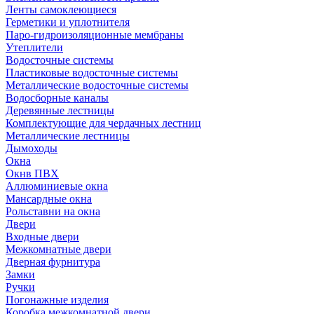
Ленты самоклеющиеся
Герметики и уплотнителя
Паро-гидроизоляционные мембраны
Утеплители
Водосточные системы
Пластиковые водосточные системы
Металлические водосточные системы
Водосборные каналы
Деревянные лестницы
Комплектующие для чердачных лестниц
Металлические лестницы
Дымоходы
Окна
Окнв ПВХ
Аллюминиевые окна
Мансардные окна
Рольставни на окна
Двери
Входные двери
Межкомнатные двери
Дверная фурнитура
Замки
Ручки
Погонажные изделия
Коробка межкомнатной двери