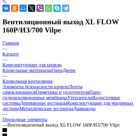
Вентиляционный выход XL FLOW
160P/ИЗ/700 Vilpe
Главная
—
Каталог
—
Комплектующие для кровли
Кровельные материалы
Окна
Двери
—
Кровельная вентиляция
Элементы безопасности кровли
Ленты
самоклеющиеся
Герметики и уплотнителя
Паро-
гидроизоляционные мембраны
Утеплители
Водосточные
системы
Деревянные лестницы
Комплектующие для чердачных
лестниц
Металлические лестницы
Дымоходы
—
Проходные элементы
—
Вентиляционный выход XL FLOW 160P/ИЗ/700 Vilpe