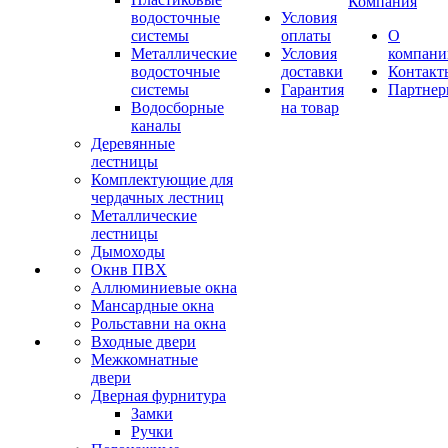
Компания
водосточные
Условия
системы
оплаты
О
Металлические
Условия
компани
водосточные
доставки
Контакт
системы
Гарантия
Партне
Водосборные
на товар
каналы
Деревянные
лестницы
Комплектующие для
чердачных лестниц
Металлические
лестницы
Дымоходы
Окнв ПВХ
Аллюминиевые окна
Мансардные окна
Рольставни на окна
Входные двери
Межкомнатные
двери
Дверная фурнитура
Замки
Ручки